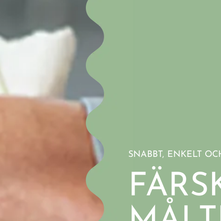
SNABBT, ENKELT OC
FÄRS
MÅLT