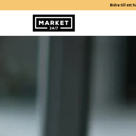
Bidra till ett
Market 24/7 logo