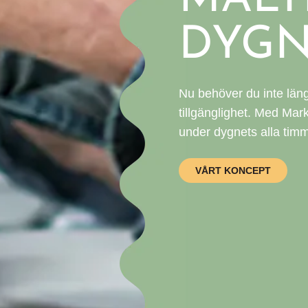
DYGN
Nu behöver du inte läng
tillgänglighet. Med Mar
under dygnets alla timma
VÅRT KONCEPT