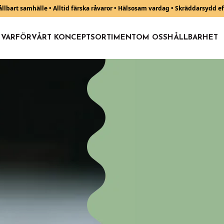
 hållbart samhälle • Alltid färska råvaror • Hälsosam vardag • Skräddarsydd e
VARFÖR
VÅRT KONCEPT
SORTIMENT
OM OSS
HÅLLBARHET