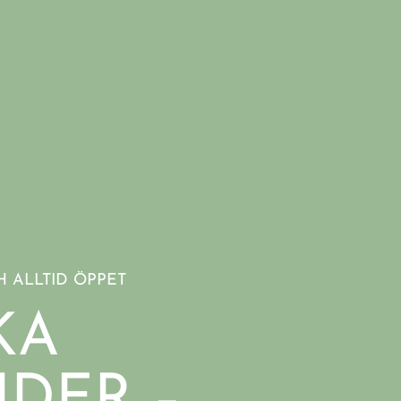
H ALLTID ÖPPET
KA
IDER –